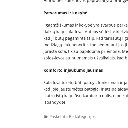
Hibridinės sofos-lovos paprastai yra brange
Patvarumas ir kokybė
Ilgaamžiškumas ir kokybė yra svarbūs perkan
daiktą kaip sofa-lova. Ant jos sėdėsite kiekvi
kad ji būtų pagaminta taip, kad tarnautų ilgai.
medžiagų. Juk nenorite, kad sėdint ant jos ji 
įprasta sofa, tik su papildoma priemone. Med
sofos-lovos su nuimamais užvalkalais, kad bū
Komforto ir jaukumo jausmas
Sofa lova turėtų būti patogi, funkcionali ir ja
kad joje jaustumėtės patogiai ir atsipalaidavę
ji atrodytų kaip jūsų kambario dalis, o ne ka
išbandykite.
Paskelbta Be kategorijos