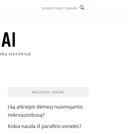
AI
YBŲ SEKTORIUJE
NAUJAUSI ĮRAŠAI
Į ką atkreipti dėmesį nuomojantis
mikroautobusą?
Kokia nauda iš parafino vonelės?