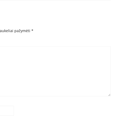
laukeliai pažymėti
*