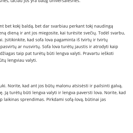
snės, tačiau jos yra daug universalesnės.
t bet kokį baldą, bet dar svarbiau perkant tokį naudingą
eną dieną ir ant jos miegosite, kai turėsite svečių. Todėl svarbu,
 Įsitikinkite, kad sofa lova pagaminta iš tvirtų ir tvirtų
pasvirtų ar nusvirtų. Sofa lova turėtų jaustis ir atrodyti kaip
žiagas taip pat turėtų būti lengva valyti. Pravartu ieškoti
tų lengviau valyti.
uki. Norite, kad ant jos būtų malonu atsisėsti ir pailsinti galvą,
. Ją turėtų būti lengva valyti ir lengva paversti lova. Norite, kad
ip laikinas sprendimas. Pirkdami sofą-lovą, būtinai jas