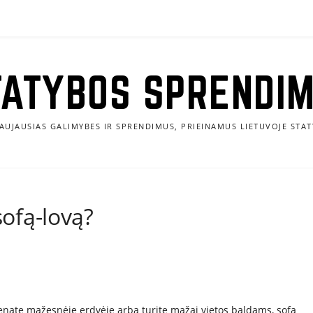
TATYBOS SPRENDIM
AUJAUSIAS GALIMYBES IR SPRENDIMUS, PRIEINAMUS LIETUVOJE STAT
sofą-lovą?
venate mažesnėje erdvėje arba turite mažai vietos baldams, sofa