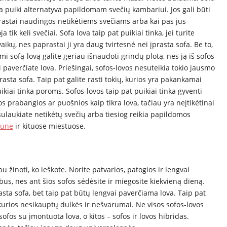
ra puiki alternatyva papildomam svečių kambariui. Jos gali būti
astai naudingos netikėtiems svečiams arba kai pas jus
ja tik keli svečiai. Sofa lova taip pat puikiai tinka, jei turite
ikų, nes paprastai ji yra daug tvirtesnė nei įprasta sofa. Be to,
i sofą-lovą galite geriau išnaudoti grindų plotą, nes ją iš sofos
 paverčiate lova. Priešingai, sofos-lovos nesuteikia tokio jausmo
rasta sofa. Taip pat galite rasti tokių, kurios yra pakankamai
kiai tinka poroms. Sofos-lovos taip pat puikiai tinka gyventi
s prabangios ar puošnios kaip tikra lova, tačiau yra neįtikėtinai
 sulaukiate netikėtų svečių arba tiesiog reikia papildomos
aune
ir kituose miestuose.
u žinoti, ko ieškote. Norite patvarios, patogios ir lengvai
us, nes ant šios sofos sėdėsite ir miegosite kiekvieną dieną.
prasta sofa, bet taip pat būtų lengvai paverčiama lova. Taip pat
t kurios nesikauptų dulkės ir nešvarumai. Ne visos sofos-lovos
sofos su įmontuota lova, o kitos – sofos ir lovos hibridas.