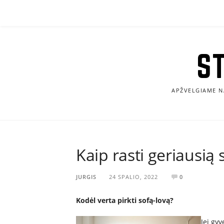
Eiti
prie
turinio
S
APŽVELGIAME N
Kaip rasti geriausią 
JURGIS
24 SPALIO, 2022
0
Kodėl verta pirkti sofą-lovą?
Jei gy