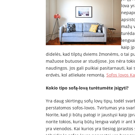
lova y
nepapr
apsisto
mažų va
turėdam
lengvai
kaip įp
didelės, kad tilptų dviems žmonėms, o tai pui
mažuose butuose ar studijose. Jos nėra tokio
naudingos. Jos gali puikiai pasitarnauti, kai
erdvės, kol atliekate remontą.
Sofos lovos K
Kokio tipo sofą-lovą turėtumėte įsigyti?
Yra daug skirtingų sofų lovų tipų, todėl svarb
perstatomos sofos-lovos. Tvirtumas yra svarb
Norite, kad ji būtų patogi ir jaustųsi kaip į
norite tokios, kurią būtų lengva valyti ir an
yra vienodos. Kai kurios yra tiesiog įprastos 