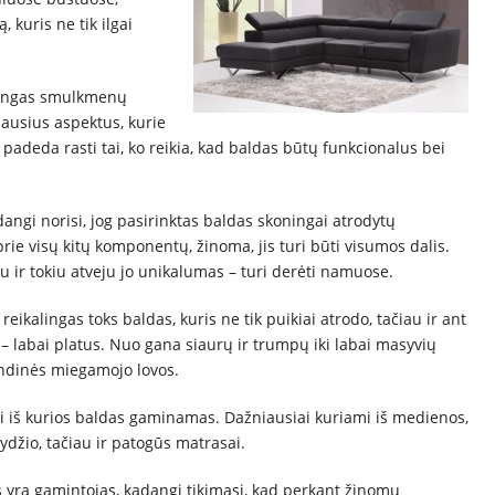
, kuris ne tik ilgai
alingas smulkmenų
iausius aspektus, kurie
, padeda rasti tai, ko reikia, kad baldas būtų funkcionalus bei
dangi norisi, jog pasirinktas baldas skoningai atrodytų
rie visų kitų komponentų, žinoma, jis turi būti visumos dalis.
čiau ir tokiu atveju jo unikalumas – turi derėti namuose.
 reikalingas toks baldas, kuris ne tik puikiai atrodo, tačiau ir ant
 – labai platus. Nuo gana siaurų ir trumpų iki labai masyvių
indinės miegamojo lovos.
ai iš kurios baldas gaminamas. Dažniausiai kuriami iš medienos,
džio, tačiau ir patogūs matrasai.
 yra gamintojas, kadangi tikimasi, kad perkant žinomų