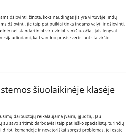
ms džiovinti, žinote, koks naudingas jis yra virtuvėje. Indų
s džiovinti. Jie taip pat puikiai tinka indams valyti ir džiovinti.
io nei standartiniai virtuviniai rankšluosčiai, jais lengvai
nesijaudindami, kad vanduo prasiskverbs ant stalviršio…
stemos šiuolaikinėje klasėje
ūsimų darbuotojų reikalaujama įvairių įgūdžių. Jau
 su savo sritimi; darbdaviai taip pat ieško specialistų, turinčių
 dirbti komandoje ir novatoriškai spręsti problemas. Jei esate