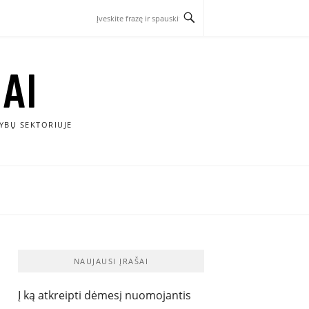
AI
YBŲ SEKTORIUJE
NAUJAUSI ĮRAŠAI
Į ką atkreipti dėmesį nuomojantis