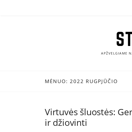
Eiti
prie
turinio
S
APŽVELGIAME N
MĖNUO:
2022 RUGPJŪČIO
Virtuvės šluostės: Ge
ir džiovinti