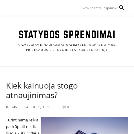
Eiti
prie
turinio
STATYBOS SPRENDIMAI
APŽVELGIAME NAUJAUSIAS GALIMYBES IR SPRENDIMUS,
PRIEINAMUS LIETUVOJE STATYBŲ SEKTORIUJE
Kiek kainuoja stogo
atnaujinimas?
JURGIS
14 RUGSĖJO, 2020
0
Turint namą reikia
pasirūpinti ne tik
šiuolaikišku vidaus