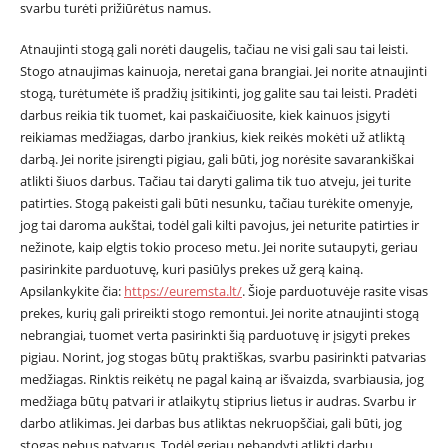
svarbu turėti prižiūrėtus namus.
Atnaujinti stogą gali norėti daugelis, tačiau ne visi gali sau tai leisti.
Stogo atnaujimas kainuoja, neretai gana brangiai. Jei norite atnaujinti
stogą, turėtumėte iš pradžių įsitikinti, jog galite sau tai leisti. Pradėti
darbus reikia tik tuomet, kai paskaičiuosite, kiek kainuos įsigyti
reikiamas medžiagas, darbo įrankius, kiek reikės mokėti už atliktą
darbą. Jei norite įsirengti pigiau, gali būti, jog norėsite savarankiškai
atlikti šiuos darbus. Tačiau tai daryti galima tik tuo atveju, jei turite
patirties. Stogą pakeisti gali būti nesunku, tačiau turėkite omenyje,
jog tai daroma aukštai, todėl gali kilti pavojus, jei neturite patirties ir
nežinote, kaip elgtis tokio proceso metu. Jei norite sutaupyti, geriau
pasirinkite parduotuvę, kuri pasiūlys prekes už gerą kainą.
Apsilankykite čia:
https://euremsta.lt/
. Šioje parduotuvėje rasite visas
prekes, kurių gali prireikti stogo remontui. Jei norite atnaujinti stogą
nebrangiai, tuomet verta pasirinkti šią parduotuvę ir įsigyti prekes
pigiau. Norint, jog stogas būtų praktiškas, svarbu pasirinkti patvarias
medžiagas. Rinktis reikėtų ne pagal kainą ar išvaizda, svarbiausia, jog
medžiaga būtų patvari ir atlaikytų stiprius lietus ir audras. Svarbu ir
darbo atlikimas. Jei darbas bus atliktas nekruopščiai, gali būti, jog
stogas nebus patvarus. Todėl geriau nebandyti atlikti darbų