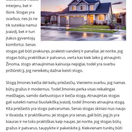
interjeru, bet ir
išore. Stogas yra
svarbus, nes jis ne
tik suteikia namui
įvaizdį, bet ir turi
įtakos gyventojų
komfortui. Senas
stogas gali būti prakiuręs, praleisti vandenį ir panašiai. Jei norite, jog
stogas būtų praktiškas ir patvarus, verta kas kiek laiko jį atnaujinti.
Žinoma, stogo atnaujinimas kainuoja nepigiai, todėl yra svarbu
prižiūrėti jį, jog nereikėtų dažnai keisti stogo.
Stogą žmonės keičia dėl kelių priežasčių. Vieniems svarbu, jog namas
būtų gražus ir modernus. Todėl žmonės perka visas reikalingas
medžiagas, samdo darbuotojus ir keičia stogą. Atnaujintas stogas
gali suteikti namui šiuolaikišką įvaizdį, todėl žmonės atnaujina stogą.
Kita priežastis yra stogo patvarumas. Senas stogas skiriasi nuo naujo
ir išvaizda, ir praktiškumu. Jei stogas yra senas, gali būti, jog jis yra
kiauras ir ne toks praktiškas kaip naujas. Jei norite, jog stogas būtų
gražus ir patvarus, taupykite ir pakeiskite jį. Kiekvienam turėtų būti